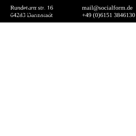
social.form
Rundeturmstr. 16
mail@socialform.de
64283 Darmstadt
+49 (0)6151 3846130