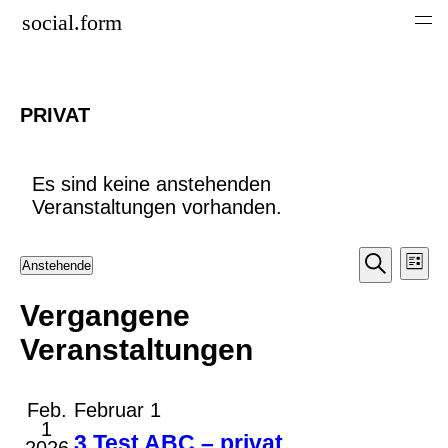
social.form
PRIVAT
Es sind keine anstehenden
Veranstaltungen vorhanden.
Veran
Ver
Anstehende
Liste
An
Datum
Suche
Suche
wählen.
Vergangene
Nav
und
Veranstaltungen
Ansic
Navig
Feb.
Februar 1
1
3 Test ABC – privat